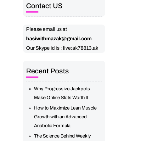
Contact US
Please email us at
hasiwithmazak@gmail.com
.
Our Skype id is : live:ak78813.ak
Recent Posts
Why Progressive Jackpots
Make Online Slots Worth It
How to Maximize Lean Muscle
Growth with an Advanced
Anabolic Formula
The Science Behind Weekly