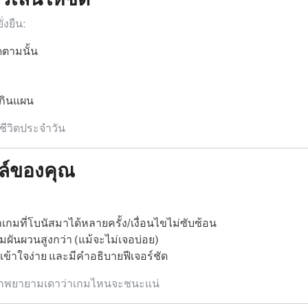
่งยืน:
ึดตามนั้น
เกินแผน
ีวิตประจำวัน
ตล์ของคุณ
กมที่โบนัสมาได้หลายครั้ง/เงื่อนไขไม่ซับซ้อน
มผันผวนสูงกว่า (แม้จะไม่เจอบ่อย)
งเข้าใจง่าย และมีคำอธิบายฟีเจอร์ชัด
ากกว่าพยายามเดาว่าเกมไหนจะชนะแน่