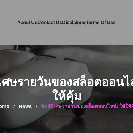
About Us
Contact Us
Disclaimer
Terms Of Use
พิเศษรายวันของสล็อตออนไลน
ให้คุ้ม
ome
News
สิทธิพิเศษรายวันของสล็อตออนไลน์: ใช้ให้คุ
/
/