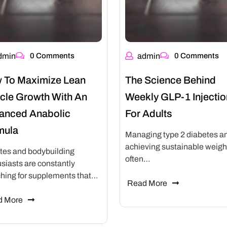
dmin
0 Comments
admin
0 Comments
 To Maximize Lean
The Science Behind
cle Growth With An
Weekly GLP-1 Injectio
anced Anabolic
For Adults
mula
Managing type 2 diabetes a
achieving sustainable weigh
tes and bodybuilding
often…
siasts are constantly
hing for supplements that…
Read More
d More