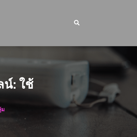
์: ใช้
้ม