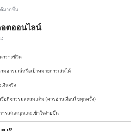
ด้มากขึ้น
ล็อตออนไลน์
น:
บตารางชีวิต
ตามอารมณ์หรือเป้าหมายการเล่นได้
เงินจริง
 หรือกิจกรรมสะสมแต้ม (ควรอ่านเงื่อนไขทุกครั้ง)
รเล่นสนุกและเข้าใจง่ายขึ้น