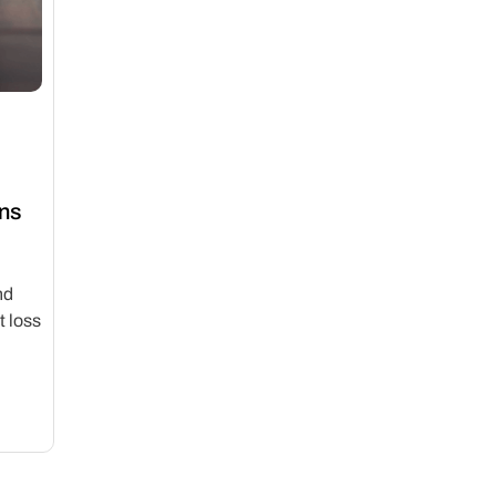
ns
nd
t loss