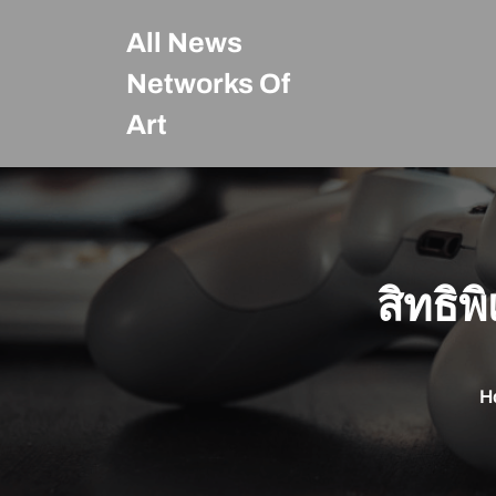
Skip
All News
to
content
Networks Of
Art
สิทธิ
H